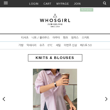
LOGIN
CART
MYPAGE
JOIN
티셔츠
니트 / 블라우스
아우터
팬츠
원피스
스커트
가방
악세사리
슈즈
ETC
세일
이번주 신상
베스트 50
KNITS & BLOUSES