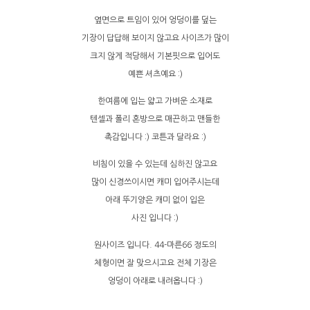
옆면으로 트임이 있어 엉덩이를 덮는
기장이 답답해 보이지 않고요 사이즈가 많이
크지 않게 적당해서 기본핏으로 입어도
예쁜 셔츠예요 :)
한여름에 입는 얇고 가벼운 소재로
텐셀과 폴리 혼방으로 매끈하고 맨들한
촉감입니다 :) 코튼과 달라요 :)
비침이 있을 수 있는데 심하진 않고요
많이 신경쓰이시면 캐미 입어주시는데
아래 뚜기양은 캐미 없이 입은
사진 입니다 :)
원사이즈 입니다. 44-마른66 정도의
체형이면 잘 맞으시고요 전체 기장은
엉덩이 아래로 내려옵니다 :)