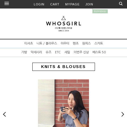
LOGIN
CART
MYPAGE
JOIN
티셔츠
니트 / 블라우스
아우터
팬츠
원피스
스커트
가방
악세사리
슈즈
ETC
세일
이번주 신상
베스트 50
KNITS & BLOUSES