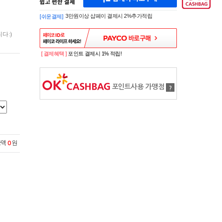
페
A
이
K
3만원이상 샵페이 결제시 2%추가적립
[쉬운결제]
바
E
로
S
구
 :)
H
매
O
P
[ 결제혜택 ]
포인트 결제시 1% 적립!
S
H
O
P
포인트사용 가맹점
?
P
A
Y
로
간
편
구
금액
0
원
매
샵
페
이