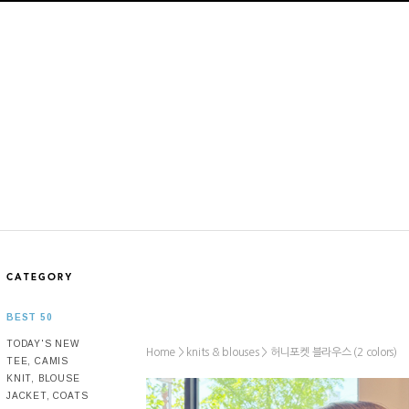
BEST 50
TODAY'S NEW
Home >
>
허니포켓 블라우스 (2 colors)
knits & blouses
TEE, CAMIS
KNIT, BLOUSE
JACKET, COATS