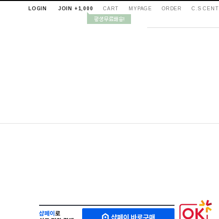
LOGIN
JOIN +1,000
CART
MYPAGE
ORDER
C.S CEN
샵
M