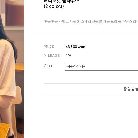
허니포켓 블라우스
(2 colors)
후들후들 가볍고 시원한 소재감 크링클 가공 포켓 블라우스 입니다
PRICE
48,300
won
MILEAGE
1%
Color
총 상품 