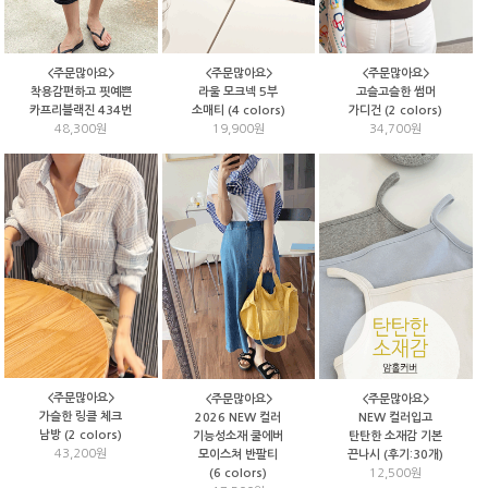
<주문많아요>
<주문많아요>
<주문많아요>
고슬고슬한 썸머
착용감편하고 핏예쁜
라울 모크넥 5부
가디건 (2 colors)
카프리블랙진 434번
소매티 (4 colors)
34,700원
48,300원
19,900원
<주문많아요>
<주문많아요>
<주문많아요>
가슬한 링클 체크
2026 NEW 컬러
NEW 컬러입고
남방 (2 colors)
기능성소재 쿨에버
탄탄한 소재감 기본
43,200원
모이스쳐 반팔티
끈나시 (후기:30개)
(6 colors)
12,500원