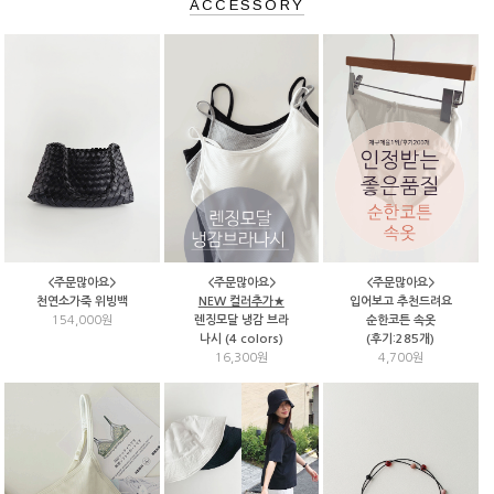
ACCESSORY
<주문많아요>
<주문많아요>
<주문많아요>
천연소가죽 위빙백
NEW 컬러추가★
입어보고 추천드려요
154,000원
렌징모달 냉감 브라
순한코튼 속옷
나시 (4 colors)
(후기:285개)
16,300원
4,700원