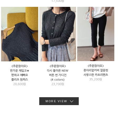
17,500원
<주문많아요>
<주문많아요>
<주문많아요>
종아리알커버 깔끔핏
반가운 재입고★
다시 돌아온 NEW
사방스판 카프리팬츠
편하고 예뻐요
버튼 썬 가디건
35,200원
플리츠 원피스
(4 colors)
28,800원
23,700원
MORE VIEW