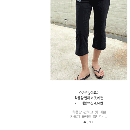
<주문많아요>
착용감편하고 핏예쁜
카프리블랙진 434번
착용감 편하고 핏 예쁜

카프리 블랙진 입니다 :)
48,300