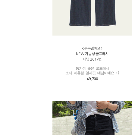
<주문많아요>
NEW 기능성 쿨프레시
데님 2617번
통기성 좋은 쿨프레시

소재 네츄럴 일자핏 데님이에요 :)
49,700