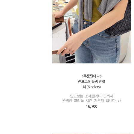
<주문많아요>
믿보소퀄 폴링 반팔
티 (6 colors)
믿고보는 소재퀄리티 핏까지

완벽한 프리폴 시즌 기본티 입니다 :)
16,700