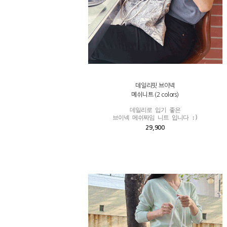
데일리핏 브이넥
메쉬니트 (2 colors)
데일리로 입기 좋은

29,900