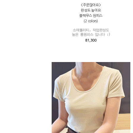
<주문많아요>
완성도 높아요
블랙무스 원피스
(2 colors)
소재퀄리티, 작업완성도

높은 롱원피스 입니다 :)
81,300