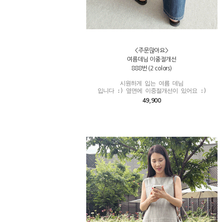
<주문많아요>
여름데님 이중절개선
888번 (2 colors)
시원하게 입는 여름 데님

입니다 :) 옆면에 이중절개선이 있어요 :)
49,900