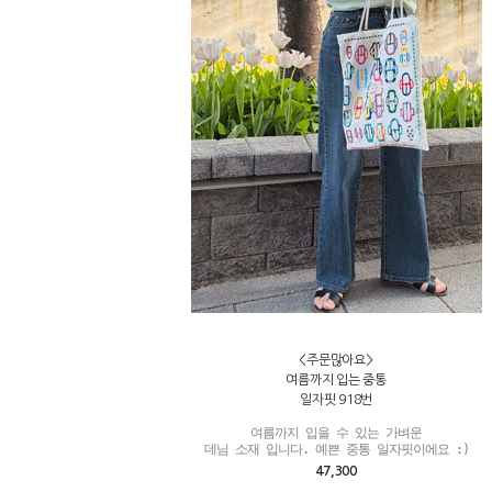
<주문많아요>
여름까지 입는 중통
일자핏 918번
여름까지 입을 수 있는 가벼운

데님 소재 입니다. 예쁜 중통 일자핏이에요 :)
47,300