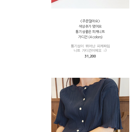
<주문많아요>
색상추가 됐어요
통기성좋은 피케니트
가디건 (4 colors)
통기성이 뛰어난 피케짜임

니트 가디건이에요 :)
31,200