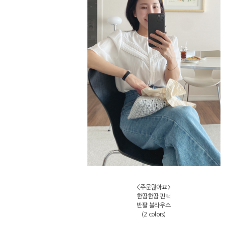
<주문많아요>
한땀한땀 핀턱
반팔 블라우스
(2 colors)