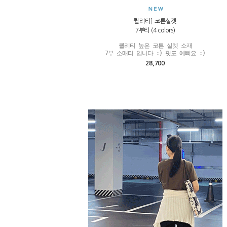
퀄리티↑ 코튼실켓
7부티 (4 colors)
퀄리티 높은 코튼 실켓 소재

7부 소매티 입니다 :) 핏도 예뻐요 :)
28,700