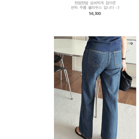
한땀한땀 섬세하게 잡아준

핀턱 주름 블라우스 입니다 :)
56,300