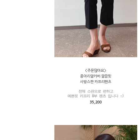
<주문많아요>
종아리알커버 깔끔핏
사방스판 카프리팬츠
전체 스판으로 편하고

예쁜핏 카프리 8부 팬츠 입니다 :)
35,200