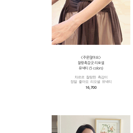
<주문많아요>
찰랑촉감굿 리오셀
유넥티 (5 colors)
차르르 찰랑한 촉감이

정말 좋아요 리오셀 유넥티
16,700