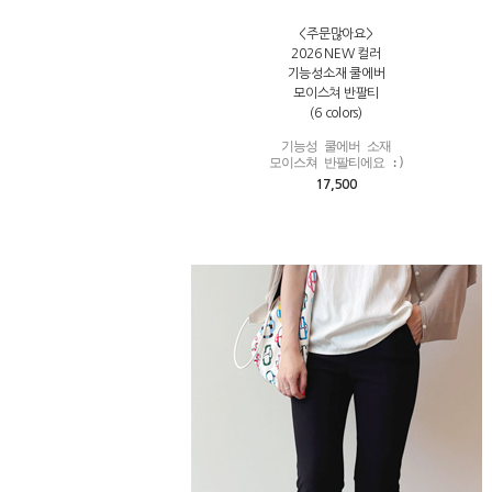
<주문많아요>
2026 NEW 컬러
기능성소재 쿨에버
모이스쳐 반팔티
(6 colors)
기능성 쿨에버 소재

모이스쳐 반팔티에요 :)
17,500