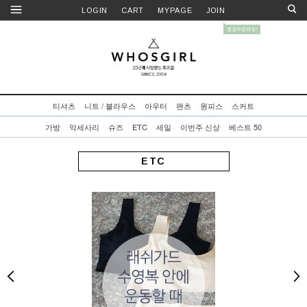
LOGIN
CART
MYPAGE
JOIN
티셔츠
니트 / 블라우스
아우터
팬츠
원피스
스커트
가방
악세사리
슈즈
ETC
세일
이번주 신상
베스트 50
ETC