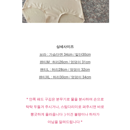
상세사이즈
브라 : 가슴단면 34cm / 밑단30cm
팬티M : 허리26cm / 엉덩이 31cm
팬티L : 허리28cm / 엉덩이 32cm
팬티XL : 허리30cm / 엉덩이 34cm
* 안쪽 패드 구김은
분무기로 물을 분사하여 손으로
탁탁 두들겨 주시거나,
스팀다리미로 펴주시면 바로
뽕긋하게 올라옵니다 :)
이건 불량이나 하자가
아님을 알려드립니다 *