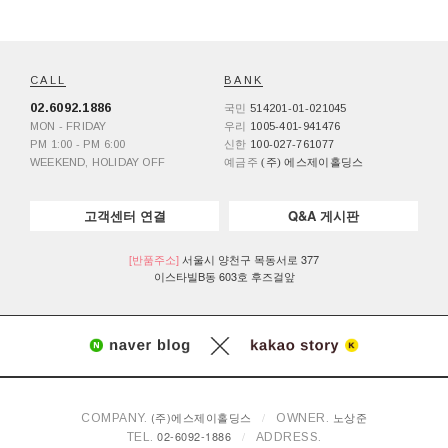
CALL
BANK
02.6092.1886
국민
514201-01-021045
MON - FRIDAY
우리
1005-401-941476
PM 1:00 - PM 6:00
신한
100-027-761077
WEEKEND, HOLIDAY OFF
예금주
(주) 에스제이홀딩스
고객센터 연결
Q&A 게시판
[반품주소]
서울시 양천구 목동서로 377
이스타빌B동 603호 후즈걸앞
(주)에스제이홀딩스
/
노상준
COMPANY.
OWNER.
02-6092-1886
/
TEL.
ADDRESS.