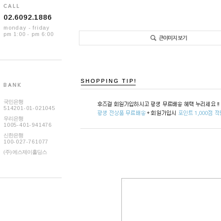
02.6092.1886
monday - friday
pm 1:00 - pm 6:00
국민은행
514201-01-021045
우리은행
1005-401-941476
신한은행
100-027-761077
(주) 에스제이홀딩스