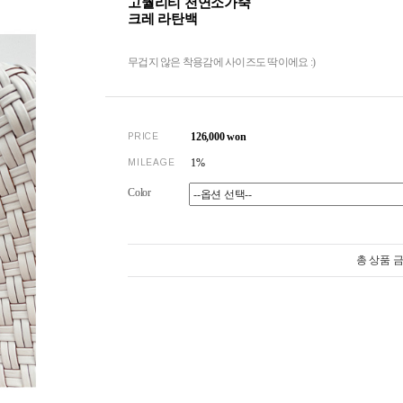
고퀄리티 천연소가죽
크레 라탄백
무겁지 않은 착용감에 사이즈도 딱이에요 :)
126,000
won
PRICE
1%
MILEAGE
Color
총 상품 