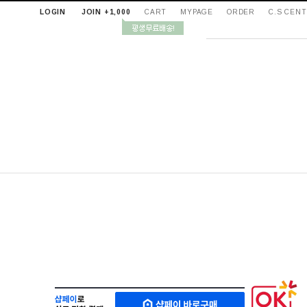
LOGIN
JOIN +1,000
CART
MYPAGE
ORDER
C.S CEN
샵
M