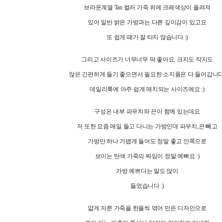
브라운계열 Tan 컬러 가죽 위에 크레색상이 올려져
있어 일반 밝은 가방과는 다른 깊이감이 있고요
또 쉽게 때가 잘 타지 않습니다 :)
그리고 사이즈가 너무너무 딱 좋아요, 크지도 작지도
않은 간편하게 들기 좋으면서 필요한 소지품은 다 들어갑니다
데일리룩에 아주 쉽게 매치되는 사이즈에요 :)
구성은 내부 파우치와 끈이 함께 있는데요
저 또한 요즘 매일 들고 다니는 가방인데 파우치,끈 빼고
가방만 하나 가볍게 들어도 정말 좋고 안쪽으로
보이는 탄색 가죽의 짜임이 정말 예뻐요 :)
가방 예쁘다는 말도 많이
들었습니다 :)
얇게 자른 가죽을 한올씩 엮어 만든 디자인으로