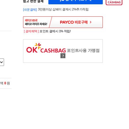
페
A
이
K
3만원이상 샵페이 결제시 2%추가적립
[쉬운결제]
바
E
로
S
구
H
매
O
P
[ 결제혜택 ]
포인트 결제시 1% 적립!
S
H
O
P
포인트사용 가맹점
P
?
A
Y
로
간
편
구
금액
0
원
매
샵
페
이