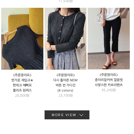
17,500원
<주문많아요>
<주문많아요>
<주문많아요>
종아리알커버 깔끔핏
반가운 재입고★
다시 돌아온 NEW
사방스판 카프리팬츠
편하고 예뻐요
버튼 썬 가디건
35,200원
플리츠 원피스
(4 colors)
28,800원
23,700원
MORE VIEW