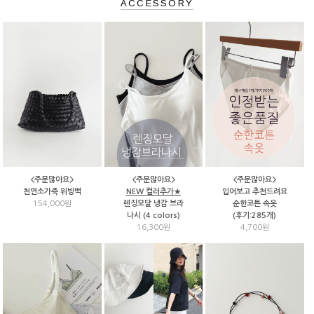
ACCESSORY
<주문많아요>
<주문많아요>
<주문많아요>
천연소가죽 위빙백
NEW 컬러추가★
입어보고 추천드려요
154,000원
렌징모달 냉감 브라
순한코튼 속옷
나시 (4 colors)
(후기:285개)
16,300원
4,700원