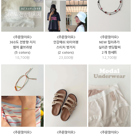
<주문많아요>
<주문많아요>
<주문많아요>
안감메쉬 와이어챙
NEW 컬러추가
360도 전방향 지지
스티치 벙거지
실리콘 밴딩팔찌
썸머 쿨브라렛
(2 colors)
2개 한세트
(5 colors)
23,800원
12,700원
18,700원
<주문많아요>
<주문많아요>
<주문많아요>