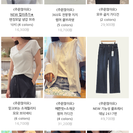
<주문많아요>
<주문많아요>
<주문많아요>
NEW 컬러추가★
모우 골지 가디건
360도 전방향 지지
렌징모달 냉감 브라
(2 colors)
썸머 쿨브라렛
나시 (4 colors)
29,900원
(5 colors)
16,300원
18,700원
<주문많아요>
<주문많아요>
<주문많아요>
믿고보는 소재퀄리티
예쁜핏+소재굿
NEW 기능성 쿨프레시
모모 브이넥티
썸머 가디건
데님 2617번
(6 colors)
(4 colors)
49,700원
16,700원
31,200원