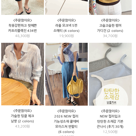
<주문많아요>
<주문많아요>
<주문많아요>
고슬고슬한 썸머
착용감편하고 핏예쁜
라울 모크넥 5부
가디건 (2 colors)
카프리블랙진 434번
소매티 (4 colors)
34,700원
48,300원
19,900원
<주문많아요>
<주문많아요>
<주문많아요>
가슬한 링클 체크
2026 NEW 컬러
NEW 컬러입고
남방 (2 colors)
기능성소재 쿨에버
탄탄한 소재감 기본
43,200원
모이스쳐 반팔티
끈나시 (후기:30개)
(6 colors)
12,500원