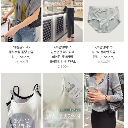
<주문많아요>
<주문많아요>
<주문많아요>
NEW 햄라인 모달
믿보소퀄 폴링 반팔
입는순간 차가워요
팬티 (6 colors)
티 (6 colors)
와이존 완벽커버
8,500원
16,700원
하이퀄리티 레몬팬츠
42,300원