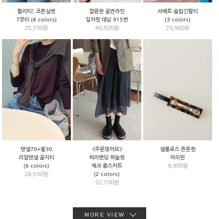
샤베트 슬럽긴팔티
퀄리티↑ 코튼실켓
깔끔한 골반라인
(3 colors)
7부티 (4 colors)
일자핏 데님 915번
29,900원
28,700원
48,500원
텐셀70+울30
<주문많아요>
셀룰로스 튼튼한
리얼텐셀 골지티
허리밴딩 하늘한
머리핀
(6 colors)
체크 롱스커트
9,900원
26,500원
(2 colors)
32,700원
MORE VIEW