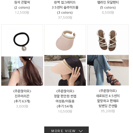
원석 끈팔찌
완벽 업그레이드
햄라인 모달팬티
(2 colors)
3.5센치 슬라이드뮬
(5 colors)
12,500원
(3 colors)
8,500원
37,500원
<주문많아요>
<주문많아요>
<주문많아요>
새로워진 4.5센치
진주머리끈
정말 편안한 썬캡
말랑하고 편해요
(후기:63개)
여성용/아동용
뒷밴딩 끈샌들
3,800원
(후기:54개)
35,200원
10,500원
MORE VIEW