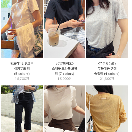
<주문많아요>
<주문많아요>
밀도감↑ 강연코튼
소재굿 프리폴 모달
부들매끈 텐셀
실키무드 티
티 (7 colors)
슬럽티 (4 colors)
(5 colors)
16,900원
21,300원
16,700원