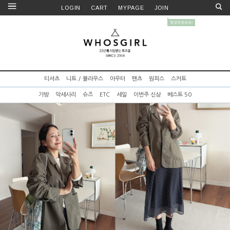
LOGIN
CART
MYPAGE
JOIN
티셔츠
니트 / 블라우스
아우터
팬츠
원피스
스커트
가방
악세사리
슈즈
ETC
세일
이번주 신상
베스트 50