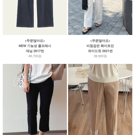
<주문많아요>
<주문많아요>
NEW 기능성 쿨프레시
비침잡은 화이트진
데님 2617번
와이드핏 2621번
49,700원
39,900원