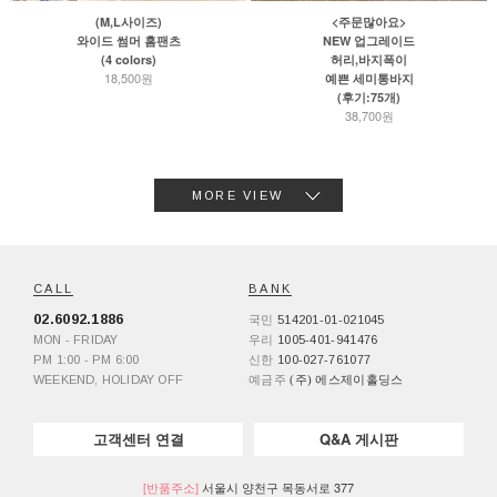
(M,L사이즈)
<주문많아요>
와이드 썸머 홈팬츠
NEW 업그레이드
(4 colors)
허리,바지폭이
18,500원
예쁜 세미통바지
(후기:75개)
38,700원
MORE VIEW
CALL
BANK
02.6092.1886
국민
514201-01-021045
MON - FRIDAY
우리
1005-401-941476
PM 1:00 - PM 6:00
신한
100-027-761077
WEEKEND, HOLIDAY OFF
예금주
(주) 에스제이홀딩스
고객센터 연결
Q&A 게시판
[반품주소]
서울시 양천구 목동서로 377