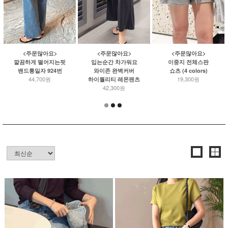
<주문많아요>
<주문많아요>
<주문많아요>
이중지 전체스판
깔끔하게 떨어지는핏
입는순간 차가워요
쇼츠 (4 colors)
밴드통일자 924번
와이존 완벽커버
19,300원
44,700원
하이퀄리티 레몬팬츠
42,300원