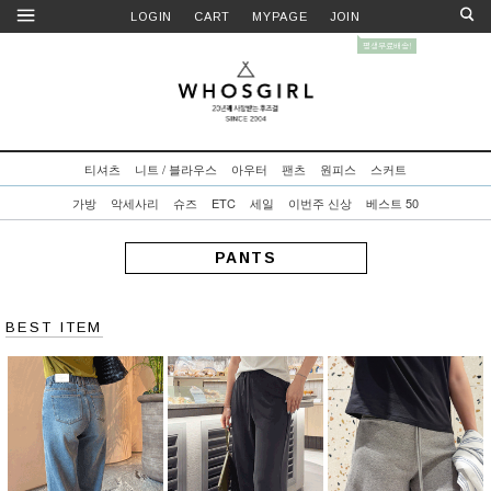
LOGIN
CART
MYPAGE
JOIN
티셔츠
니트 / 블라우스
아우터
팬츠
원피스
스커트
가방
악세사리
슈즈
ETC
세일
이번주 신상
베스트 50
PANTS
BEST ITEM