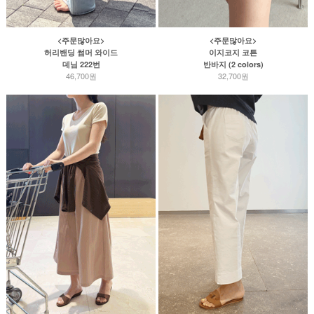
<주문많아요>
<주문많아요>
허리밴딩 썸머 와이드
이지코지 코튼
데님 222번
반바지 (2 colors)
46,700원
32,700원