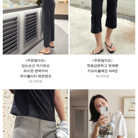
<주문많아요>
<주문많아요>
입는순간 차가워요
착용감편하고 핏예쁜
와이존 완벽커버
카프리블랙진 434번
48,300원
하이퀄리티 레몬팬츠
42,300원