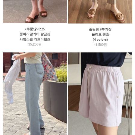
<주문많아요>
슬림핏 9부기장
종아리알커버 깔끔핏
플리츠 팬츠
사방스판 카프리팬츠
(4 colors)
35,200원
41,500원