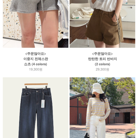
<주문많아요>
<주문많아요>
이중지 전체스판
탄탄한 토리 반바지
쇼츠 (4 colors)
(2 colors)
19,300원
29,300원