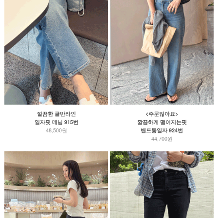
깔끔한 골반라인
<주문많아요>
일자핏 데님 915번
깔끔하게 떨어지는핏
48,500원
밴드통일자 924번
44,700원