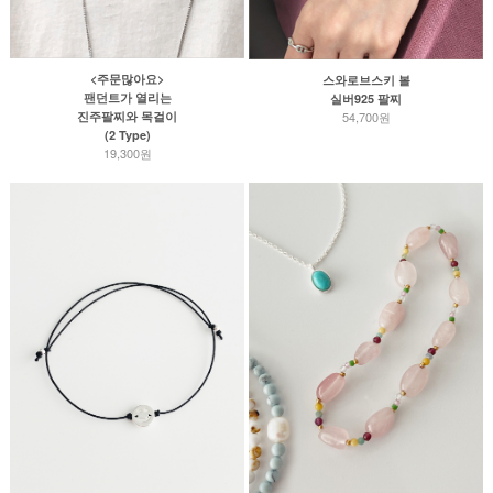
<주문많아요>
스와로브스키 볼
팬던트가 열리는
실버925 팔찌
54,700원
진주팔찌와 목걸이
(2 Type)
19,300원