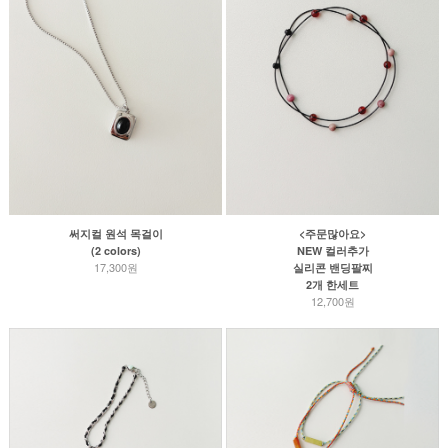
써지컬 원석 목걸이
<주문많아요>
(2 colors)
NEW 컬러추가
17,300원
실리콘 밴딩팔찌
2개 한세트
12,700원