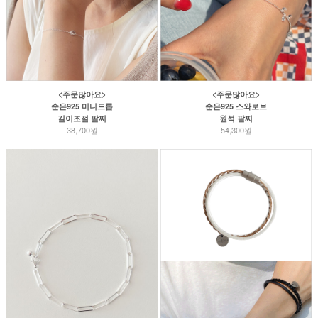
<주문많아요>
<주문많아요>
순은925 미니드롭
순은925 스와로브
길이조절 팔찌
원석 팔찌
38,700원
54,300원