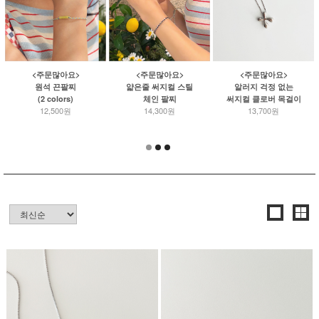
<주문많아요>
<주문많아요>
<주문많아요>
원석 끈팔찌
얇은줄 써지컬 스틸
알러지 걱정 없는
(2 colors)
체인 팔찌
써지컬 클로버 목걸이
12,500원
14,300원
13,700원