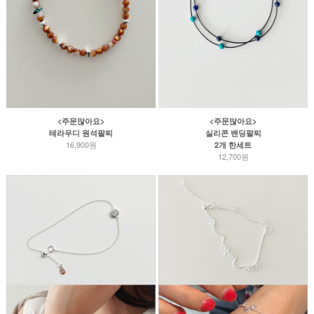
<주문많아요>
<주문많아요>
테라우디 원석팔찌
실리콘 밴딩팔찌
16,900원
2개 한세트
12,700원