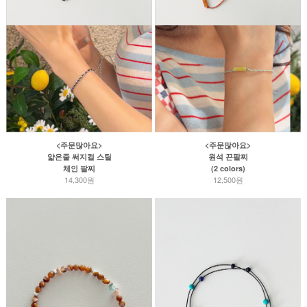
<주문많아요>
<주문많아요>
얇은줄 써지컬 스틸
원석 끈팔찌
체인 팔찌
(2 colors)
14,300원
12,500원