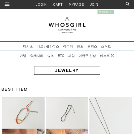
LOGIN
CART
MYPAGE
JOIN
티셔츠
니트 / 블라우스
아우터
팬츠
원피스
스커트
가방
악세사리
슈즈
ETC
세일
이번주 신상
베스트 50
JEWELRY
BEST ITEM