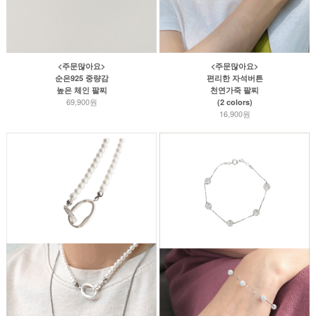
<주문많아요>
<주문많아요>
순은925 중량감
편리한 자석버튼
높은 체인 팔찌
천연가죽 팔찌
69,900원
(2 colors)
16,900원