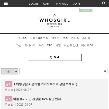
LOGIN
CART
MYPAGE
JOIN
티셔츠
니트 / 블라우스
아우터
팬츠
원피스
스커트
가방
악세사리
슈즈
ETC
세일
이번주 신상
베스트 50
Q & A
공지
★채팅상담★ 편리한 카카오톡으로 상담 하세요 :)
후즈걸 | 2026-08-07
공지
여름 휴가기간 전상품 15% 할인 안내
후즈걸* | 2026-08-07