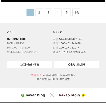
1
2
3
4
5
다음
CALL
BANK
02.6092.1886
국민
514201-01-021045
MON - FRIDAY
우리
1005-401-941476
PM 1:00 - PM 6:00
신한
100-027-761077
WEEKEND, HOLIDAY OFF
예금주
(주) 에스제이홀딩스
고객센터 연결
Q&A 게시판
[반품주소]
서울시 양천구 목동서로 377
이스타빌B동 603호 후즈걸앞