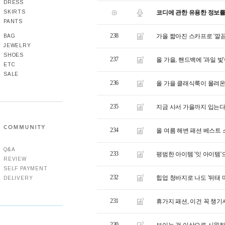
DRESS
코디에 관한 유용한 정보를 
SKIRTS
PANTS
238
가을 짧아진 스카프로 '깔끔
BAG
JEWELRY
SHOES
237
올 가을, 핸드백에 '과일 빛
ETC
SALE
236
올 가을 클래식룩이 몰려
235
지금 사서 가을까지 입는다
234
올 여름 해변 패션 베스트
Q&A
233
평범한 아이템 '잇 아이템'
REVIEW
SELF PAYMENT
232
힙업 청바지로 나도 '뒤태 
DELIVERY
231
휴가지 패션, 이건 꼭 챙기
230
보이는 것 이상으로 시원하다 - co