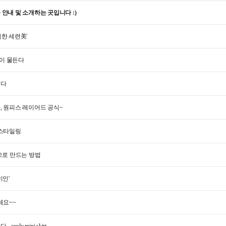
안내 및 소개하는 곳입니다 :)
한 세련美'
'이 물든다
온다
, 원피스 레이어드 공식~
 스타일링
으로 만드는 방법
미인'
세요~~
oly mini skirt