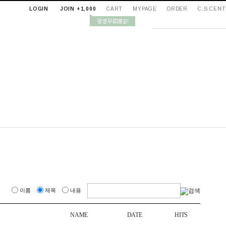
LOGIN
JOIN +1,000
CART
MYPAGE
ORDER
C.S CEN
이름
제목
내용
NAME
DATE
HITS